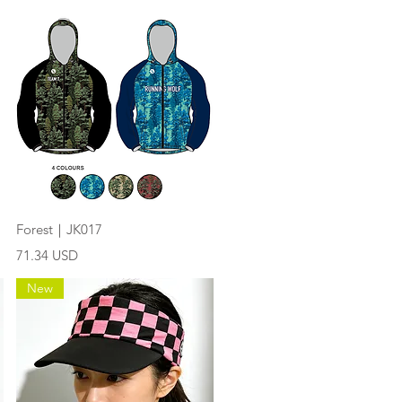
快速瀏覽
Forest｜JK017
價格
71.34 USD
New