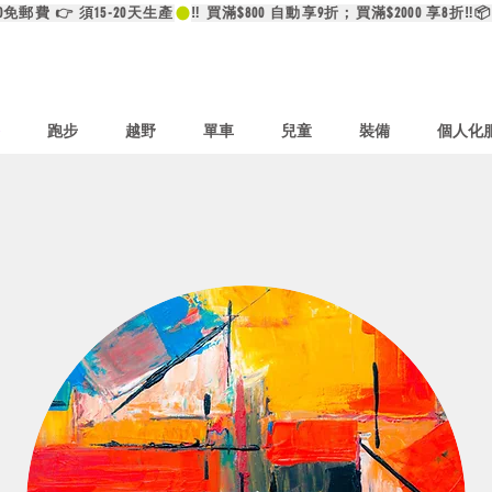
00免郵費 👉 須15-20天生產
跑步
越野
單車
兒童
裝備
個人化