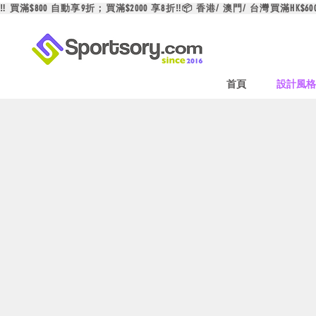
‼️ 買滿$800 自動享9折；買滿$2000 享8折‼️📦 香港/ 澳門/ 台灣買滿HK$6
首頁
設計風格