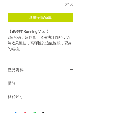
0/100
新增至購物車
【跑步帽 Running Visor​】
2個尺碼，超輕量，吸濕快汗面料，透
氣效果極佳，高彈性的透氣橡根，硬身
的帽檐。​
產品資料
面料：100% Polyester
備註
個人化加名服務
建議冷水手洗或放洗衣袋冷水機洗
須15-20天訂製
關於尺寸
個人化服務件數不限
訂製產品一律不設退貨／退錢
尺寸表只是基於紙樣上的估計，僅作
電腦圖片與實物顏色會有小許差異
一般參考。由於訂製衣服是人手縫製