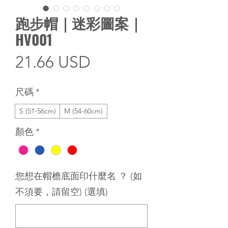
跑步帽｜迷彩圖案｜
HV001
價
21.66 USD
格
尺碼
*
S (51-56cm)
M (54-60cm)
顏色
*
您想在帽檐底面印什麼名 ？ (如
不須要，請留空) (選填)