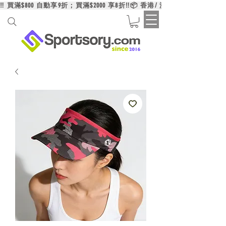
‼️ 買滿$800 自動享9折；買滿$2000 享8折‼️📦 香港/ 澳門/ 台灣買滿HK$6