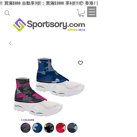
‼️ 買滿$800 自動享9折；買滿$2000 享8折‼️📦 香港/ 澳門/ 台灣買滿HK$6