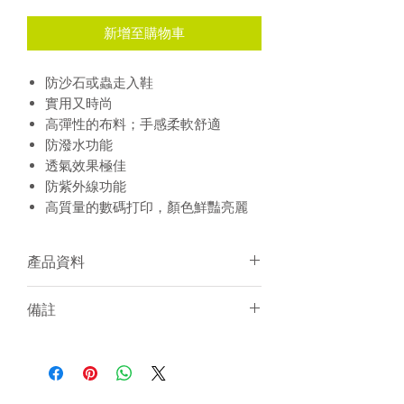
新增至購物車
防沙石或蟲走入鞋
實用又時尚
高彈性的布料；手感柔軟舒適
防潑水功能
透氣效果極佳
防紫外線功能
高質量的數碼打印，顏色鮮豔亮麗
產品資料
FREE SIZE
備註
面料：100% Polyester
個人化加名服務
須15-20天訂製
建議冷水手洗或放洗衣袋冷水機洗
個人化服務件數不限
訂製產品一律不設退貨／退錢