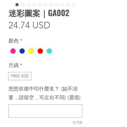
迷彩圖案｜GA002
價
24.74 USD
格
顏色
*
尺碼
*
FREE SIZE
您想在後中印什麼名？ (如不須
要，請留空，可左右不同) (選填)
0/100