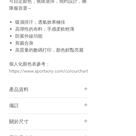
可自定顏色，無限選擇，簡約設計，團
隊服首選～
吸濕排汗；透氣效果極佳
高彈性的布料；手感柔軟輕薄
防紫外線功能
剪裁合身
高質量的數碼打印，顏色鮮豔亮麗
個人化顏色表參考：
https://www.sportsory.com/colourchart
產品資料
面料：100% Polyester
備註
個人化加名服務
有男/女裝可訂購
須15-20天訂製
關於尺寸
建議冷水手洗或放洗衣袋冷水機洗
個人化服務件數不限
訂製產品一律不設退貨／退錢
尺寸表只是基於紙樣上的估計，僅作