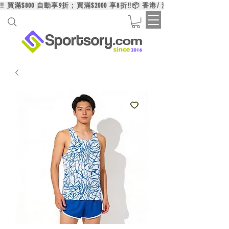
‼️ 買滿$800 自動享9折；買滿$2000 享8折‼️📦 香港/ 澳門/ 台灣買滿HK$6