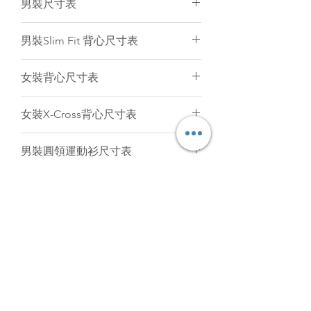
男裝尺寸表
電腦圖片與實物顏色會有小許差異
一般參考。由於訂製衣服是人手縫製
和針織布料是有彈性的，所以衣服的
(cm)
2XS
XS
S
M
L
男裝Slim Fit 背心尺寸表
尺寸不可能保證與尺寸表一樣精準。
只要尺寸於偏差範圍內（
+/-
後
58
60
62
64
66
(cm)
2XS
XS
S
M
L
1.5cm
）
,
衣服仍然是符合品質標準。
女裝背心尺寸表
中
我們強烈建議客人聯絡我們為你提供
長
後
53.5
55.5
57.5
59.5
61.5
意見。
(cm)
2XS
XS
S
M
L
XL
女裝X-Cross背心尺寸表
中
1/2
41
43
45
47
49
長
後
52
53.5
55
56
57.5
59
(cm)
2XS
XS
S
M
L
XL
胸
男裝圓領運動衫尺寸表
中
圍
1/2
36
38
40
42
43
長
後
54
56
58
60
61
63
(cm)
2XS
XS
S
M
L
胸
女裝圓領運動衫尺寸表
中
1/2
41
43
45
47
49
圍
1/2
37
39
41
43
45
47
長
腰
後
61.5
63.5
65.5
67.5
69.5
(cm)
2XS
XS
S
M
L
胸
圍
中
1/2
33
35
37
39
41
圍
1/2
34
36
38
40
42
44
長
腰
後
51
53.5
56
58.5
61
胸
1/2
42.5
44.5
46.5
48.5
50.5
圍
USD
中
1/2
35
37
39
41
43
45
圍
腳
1/2
45.5
47.5
49.5
51.5
53.5
長
腰
圍
胸
1/2
36
38
40
42
44
圍
1/2
32
34
36
38
39
41