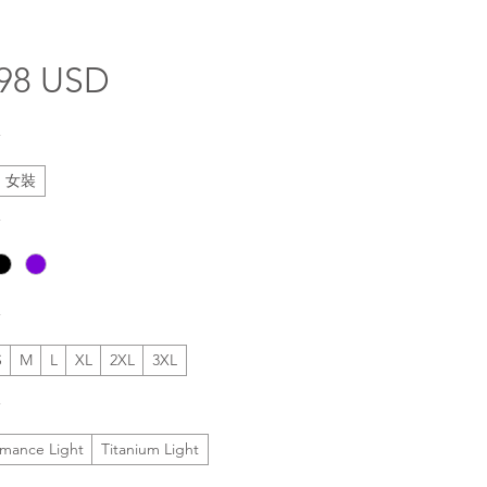
價
.98 USD
格
*
女裝
*
*
S
M
L
XL
2XL
3XL
*
rmance Light
Titanium Light