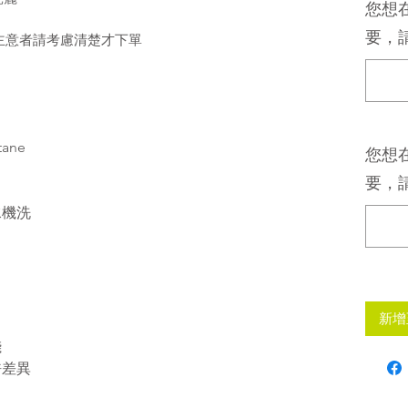
您想
要，請
主意者請考慮清楚才下單
tane
您想
要，請
水機洗
新增
錢
許差異