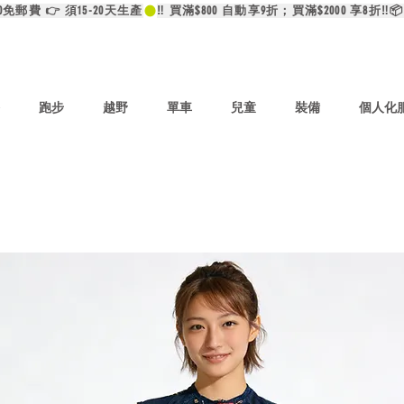
00免郵費 👉 須15-20天生產
跑步
越野
單車
兒童
裝備
個人化