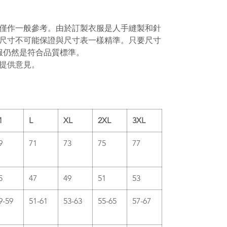
僅作一般參考。由於訂製衣服是人手縫製和針
尺寸不可能保證與尺寸表一樣精準。
只要尺寸
服仍然是符合品質標準。
提供意見。
M
L
XL
2XL
3XL
9
71
73
75
77
5
47
49
51
53
9-59
51-61
53-63
55-65
57-67