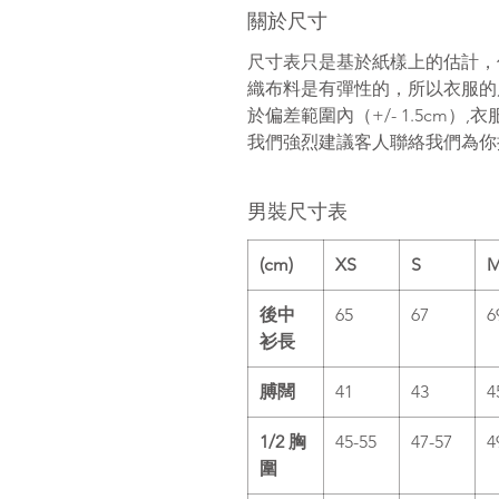
關於尺寸
尺寸表只是基於紙樣上的估計，
織布料是有彈性的，所以衣服的
於偏差範圍內（
+/- 1.5cm
）
,
衣
我們強烈建議客人聯絡我們為你
男裝尺寸表
(cm)
XS
S
後中
65
67
6
衫長
膊闊
41
43
4
1/2 胸
45-55
47-57
4
圍