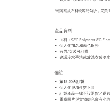
*輕薄網紋布料較容易勾紗，完美
產品資料
面料：92% Polyester 8% Elas
個人化加名和顏色服務
有男/女裝可訂購
建議冷水手洗或放洗衣袋冷
備註
須15-20天訂製
個人化服務件數不限
訂製產品一律不設退貨／退
電腦圖片與實物顏色會有小