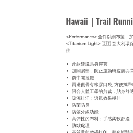
Hawaii｜Trail Runn
<Performance>
全件以網布製，加
<Titanium Light>
🇮🇹 意大
佳
此款建議貼身穿著
加闊肩部，防止運動時皮膚與
前中開拉鏈
兩邊側骨有橡膠口袋, 方便攜帶Po
附合人體工學的剪裁，貼身舒
吸濕排汗；透氣效果極佳
防菌防臭
防紫外線功能
高彈性的布料；手感柔軟舒適
防皺處理
高質量的數碼打印，顏色鮮豔