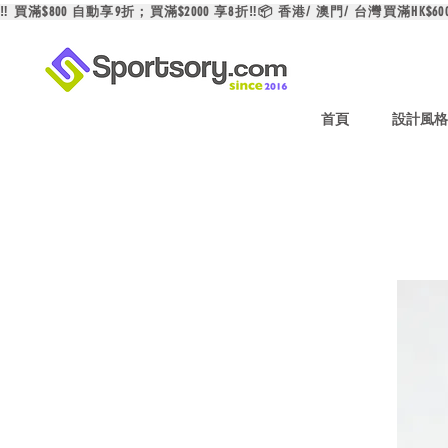
‼️ 買滿$800 自動享9折；買滿$2000 享8折‼️📦 香港/ 澳門/ 台灣買滿HK$6
首頁
設計風格