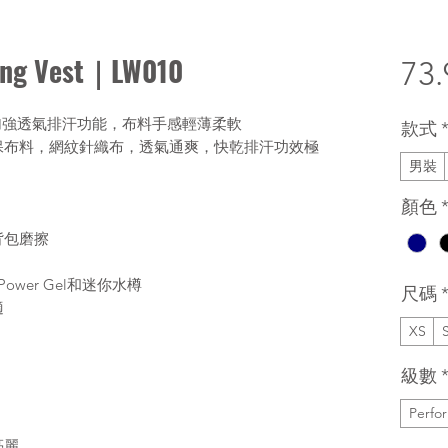
ing Vest｜LW010
73
強透氣排汗功能，布料手感輕薄柔軟
款式
利環保布料，網紋針織布，透氣通爽，快乾排汗功效極
男裝
顏色
背包磨擦
wer Gel和迷你水樽
尺碼
適
XS
級數
Perfo
亮麗