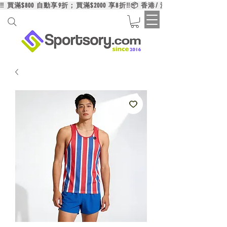
‼️ 買滿$800 自動享9折；買滿$2000 享8折‼️📦 香港/ 澳門/ 台灣買滿HK$6