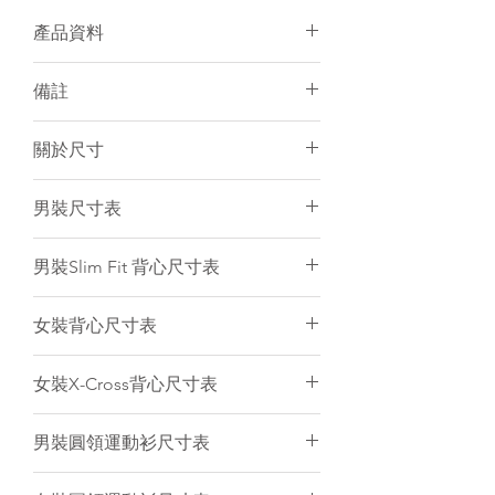
產品資料
面料：100% Polyester
備註
個人化加名服務
有男/女裝可訂購
須15-20天訂製
關於尺寸
建議冷水手洗或放洗衣袋冷水機洗
個人化服務件數不限
訂製產品一律不設退貨／退錢
尺寸表只是基於紙樣上的估計，僅作
男裝尺寸表
電腦圖片與實物顏色會有小許差異
一般參考。由於訂製衣服是人手縫製
和針織布料是有彈性的，所以衣服的
(cm)
2XS
XS
S
M
L
男裝Slim Fit 背心尺寸表
尺寸不可能保證與尺寸表一樣精準。
只要尺寸於偏差範圍內（
+/-
後
58
60
62
64
66
(cm)
2XS
XS
S
M
L
1.5cm
）
,
衣服仍然是符合品質標準。
女裝背心尺寸表
中
我們強烈建議客人聯絡我們為你提供
長
後
53.5
55.5
57.5
59.5
61.5
意見。
(cm)
2XS
XS
S
M
L
XL
女裝X-Cross背心尺寸表
中
1/2
41
43
45
47
49
長
後
52
53.5
55
56
57.5
59
(cm)
2XS
XS
S
M
L
XL
胸
男裝圓領運動衫尺寸表
中
圍
1/2
36
38
40
42
43
長
後
54
56
58
60
61
63