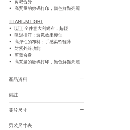
剪裁合身
高質量的數碼打印，顏色鮮豔亮麗
TITANIUM LIGHT
🇮🇹 全件意大利網布，超輕
吸濕排汗；透氣效果極佳
高彈性的布料；手感柔軟輕薄
防紫外線功能
剪裁合身
高質量的數碼打印，顏色鮮豔亮麗
產品資料
面料：100% Polyester
備註
個人化加名服務
有男/女裝可訂購
須15-20天訂製
關於尺寸
建議冷水手洗或放洗衣袋冷水機洗
個人化服務件數不限
訂製產品一律不設退貨／退錢
尺寸表只是基於紙樣上的估計，僅作
男裝尺寸表
電腦圖片與實物顏色會有小許差異
一般參考。由於訂製衣服是人手縫製