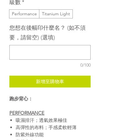
級數
*
Performance
Titanium Light
您想在後幅印什麼名？ (如不須
要，請留空) (選填)
0/100
新增至購物車
跑步背心：
PERFORMANCE
吸濕排汗；透氣效果極佳
高彈性的布料；手感柔軟輕薄
防紫外線功能