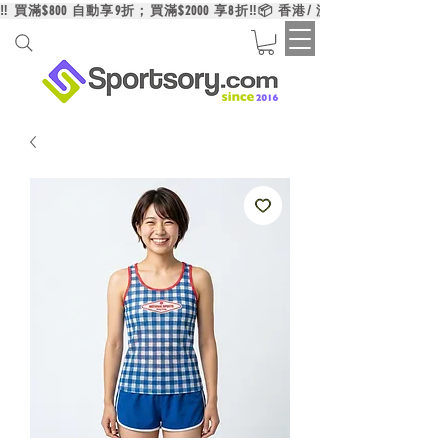
‼️ 買滿$800 自動享9折；買滿$2000 享8折‼️📦 香港/ 澳門/ 台灣買滿HK$6