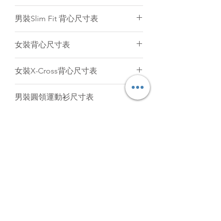
和針織布料是有彈性的，所以衣服的
(cm)
2XS
XS
S
M
L
男裝Slim Fit 背心尺寸表
尺寸不可能保證與尺寸表一樣精準。
只要尺寸於偏差範圍內（
+/-
後
58
60
62
64
66
(cm)
2XS
XS
S
M
L
1.5cm
）
,
衣服仍然是符合品質標準。
女裝背心尺寸表
中
我們強烈建議客人聯絡我們為你提供
長
後
53.5
55.5
57.5
59.5
61.5
意見。
(cm)
2XS
XS
S
M
L
XL
女裝X-Cross背心尺寸表
中
1/2
41
43
45
47
49
長
後
52
53.5
55
56
57.5
59
(cm)
2XS
XS
S
M
L
XL
胸
男裝圓領運動衫尺寸表
中
圍
1/2
36
38
40
42
43
長
後
54
56
58
60
61
63
(cm)
2XS
XS
S
M
L
胸
女裝圓領運動衫尺寸表
中
1/2
41
43
45
47
49
圍
1/2
37
39
41
43
45
47
長
腰
後
61.5
63.5
65.5
67.5
69.5
(cm)
2XS
XS
S
M
L
胸
圍
中
1/2
33
35
37
39
41
圍
1/2
34
36
38
40
42
44
長
腰
後
51
53.5
56
58.5
61
胸
1/2
42.5
44.5
46.5
48.5
50.5
圍
USD
中
1/2
35
37
39
41
43
45
圍
腳
1/2
45.5
47.5
49.5
51.5
53.5
長
腰
圍
胸
1/2
36
38
40
42
44
圍
1/2
32
34
36
38
39
41
圍
Subscribe Form
腳
1/2
40
42
44
46
48
腰