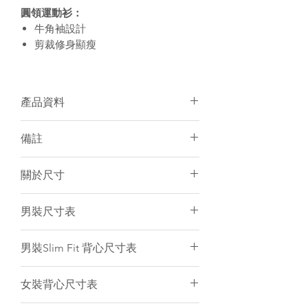
圓領運動衫：
牛角袖設計
剪裁修身顯瘦
產品資料
面料：100% Polyester
備註
個人化加名服務
有男/女裝可訂購
須15-20天訂製
關於尺寸
建議冷水手洗或放洗衣袋冷水機洗
個人化服務件數不限
訂製產品一律不設退貨／退錢
尺寸表只是基於紙樣上的估計，僅作
男裝尺寸表
電腦圖片與實物顏色會有小許差異
一般參考。由於訂製衣服是人手縫製
和針織布料是有彈性的，所以衣服的
(cm)
2XS
XS
S
M
L
男裝Slim Fit 背心尺寸表
尺寸不可能保證與尺寸表一樣精準。
只要尺寸於偏差範圍內（
+/-
後
58
60
62
64
66
(cm)
2XS
XS
S
M
L
1.5cm
）
,
衣服仍然是符合品質標準。
女裝背心尺寸表
中
我們強烈建議客人聯絡我們為你提供