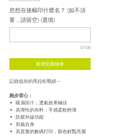
您想在後幅印什麼名？ (如不須
要，請留空) (選填)
0/100
新增至購物車
記錄低你的馬拉松戰績～
跑步背心：
吸濕排汗；透氣效果極佳
高彈性的布料；手感柔軟輕薄
防紫外線功能
剪裁合身
高質量的數碼打印，顏色鮮豔亮麗