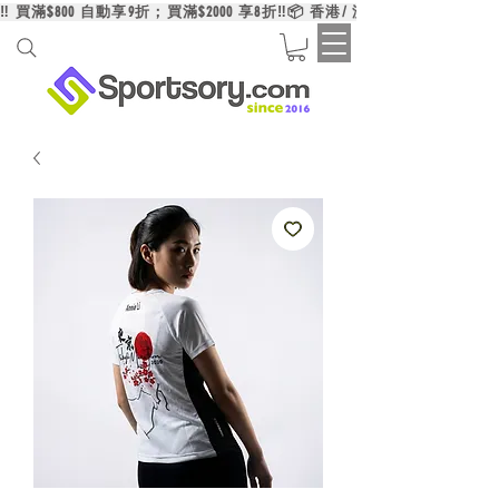
‼️ 買滿$800 自動享9折；買滿$2000 享8折‼️📦 香港/ 澳門/ 台灣買滿HK$6