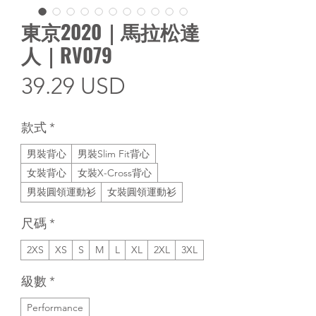
東京2020｜馬拉松達
人｜RV079
價
39.29 USD
格
款式
*
男裝背心
男裝Slim Fit背心
女裝背心
女裝X-Cross背心
男裝圓領運動衫
女裝圓領運動衫
尺碼
*
2XS
XS
S
M
L
XL
2XL
3XL
級數
*
Performance