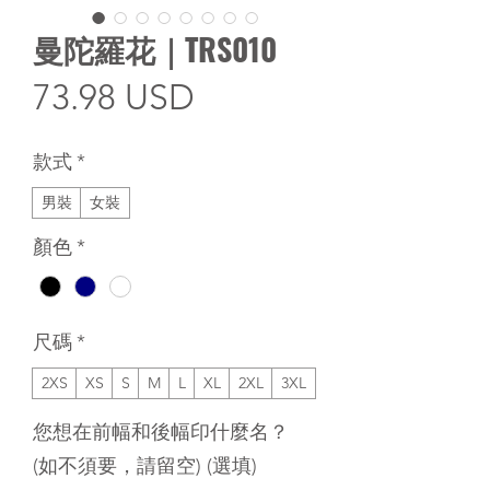
曼陀羅花｜TRS010
價
73.98 USD
格
款式
*
男裝
女裝
顏色
*
尺碼
*
2XS
XS
S
M
L
XL
2XL
3XL
您想在前幅和後幅印什麼名？
(如不須要，請留空) (選填)