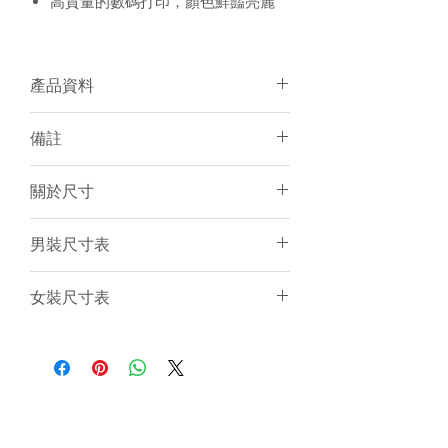
高質量的數碼打印，顏色鮮豔亮麗
產品資料
面料：Polyester
備註
個人化加名服務
有男/女裝可訂購
須15-20天訂製
關於尺寸
建議冷水手洗或放洗衣袋冷水機洗
個人化服務件數不限
訂製產品一律不設退貨／退錢
尺寸表只是基於紙樣上的估計，僅作
男裝尺寸表
電腦圖片與實物顏色會有小許差異
一般參考。由於訂製衣服是人手縫製
和針織布料是有彈性的，所以衣服的
(cm)
2XS
XS
S
M
L
女裝尺寸表
尺寸不可能保證與尺寸表一樣精準。
只要尺寸於偏差範圍內（
+/-
後
61
63
65
67
69
(cm)
2XS
XS
S
M
L
1.5cm
）
,
衣服仍然是符合品質標準。
中
我們強烈建議客人聯絡我們為你提供
衫
後
55
57
59
61
63
意見。
長
中
衫