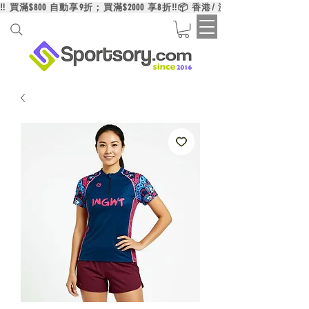
‼️ 買滿$800 自動享9折；買滿$2000 享8折‼️📦 香港/ 澳門/ 台灣買滿HK$6