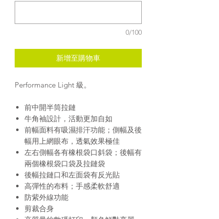
0/100
新增至購物車
Performance Light 級。
前中開半筒拉鏈
牛角袖設計，活動更加自如
前幅面料有吸濕排汗功能；側幅及後
幅用上網眼布，透氣效果極佳
左右側幅各有橡根袋口斜袋；後幅有
兩個橡根袋口袋及拉鏈袋
後幅拉鏈口和左面袋有反光貼
高彈性的布料；手感柔軟舒適
防紫外線功能
剪裁合身