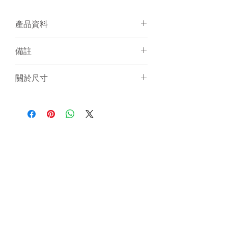
產品資料
面料：100% Polyester
備註
個人化加名服務
建議冷水手洗或放洗衣袋冷水機洗
須15-20天訂製
關於尺寸
個人化服務件數不限
訂製產品一律不設退貨／退錢
尺寸表只是基於紙樣上的估計，僅作
電腦圖片與實物顏色會有小許差異
一般參考。由於訂製衣服是人手縫製
和針織布料是有彈性的，所以衣服的
尺寸不可能保證與尺寸表一樣精準。
只要尺寸於偏差範圍內（
+/-
1.5cm
）
,
衣服仍然是符合品質標準。
我們強烈建議客人聯絡我們為你提供
意見。