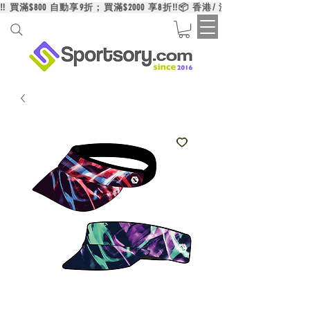
‼️ 買滿$800 自動享9折；買滿$2000 享8折‼️📦 香港/ 澳門/ 台灣買滿HK$6