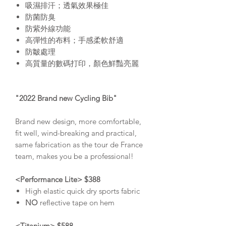
吸濕排汗；透氣效果極佳
防菌防臭
防紫外線功能
高彈性的布料；手感柔軟舒適
防皺處理
高質量的數碼打印，顏色鮮豔亮麗
"2022 Brand new Cycling Bib"
Brand new design, more comfortable,
fit well, wind-breaking and practical,
same fabrication as the tour de France
team, makes you be a professional!
<Performance Lite> $388
High elastic quick dry sports fabric
NO
reflective tape on hem
<Titanium> $588