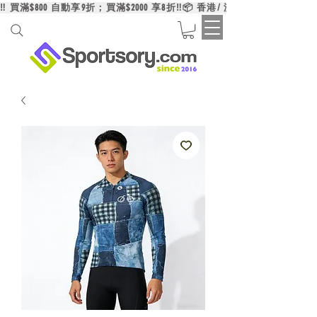
‼️ 買滿$800 自動享9折；買滿$2000 享8折‼️📦 香港/ 澳門/ 台灣買滿HK$6