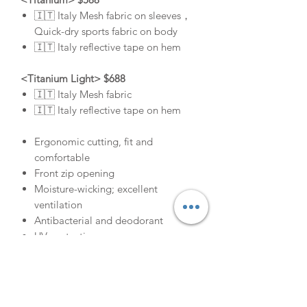
🇮🇹 Italy Mesh fabric on sleeves，
Quick-dry sports fabric on body
🇮🇹 Italy reflective tape on hem
<Titanium Light> $688
🇮🇹 Italy Mesh fabric
🇮🇹 Italy reflective tape on hem
Ergonomic cutting, fit and
comfortable
Front zip opening
Moisture-wicking; excellent
ventilation
Antibacterial and deodorant
UV protection
Highly elastic fabric; soft and
comfortable to the touch
High-quality digital printing with
vibrant colours