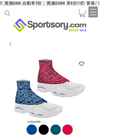
‼️ 買滿$800 自動享9折；買滿$2000 享8折‼️📦 香港/ 澳門/ 台灣買滿HK$6