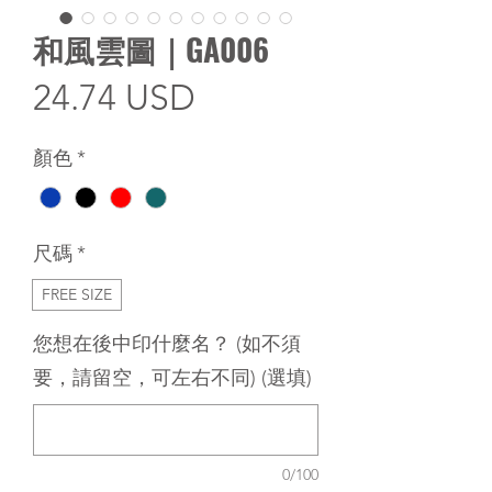
和風雲圖｜GA006
價
24.74 USD
格
顏色
*
尺碼
*
FREE SIZE
您想在後中印什麼名？ (如不須
要，請留空，可左右不同) (選填)
0/100