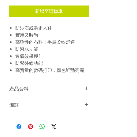
新增至購物車
防沙石或蟲走入鞋
實用又時尚
高彈性的布料；手感柔軟舒適
防潑水功能
透氣效果極佳
防紫外線功能
高質量的數碼打印，顏色鮮豔亮麗
產品資料
FREE SIZE
備註
面料：100% Polyester
個人化加名服務
須15-20天訂製
建議冷水手洗或放洗衣袋冷水機洗
個人化服務件數不限
訂製產品一律不設退貨／退錢