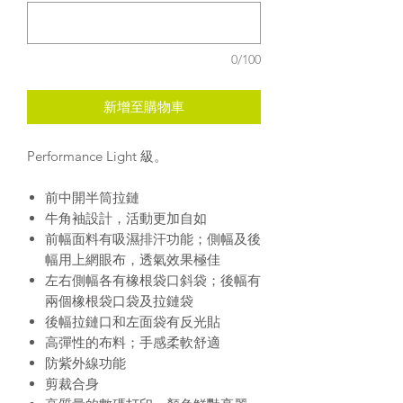
0/100
新增至購物車
Performance Light 級。
前中開半筒拉鏈
牛角袖設計，活動更加自如
前幅面料有吸濕排汗功能；側幅及後
幅用上網眼布，透氣效果極佳
左右側幅各有橡根袋口斜袋；後幅有
兩個橡根袋口袋及拉鏈袋
後幅拉鏈口和左面袋有反光貼
高彈性的布料；手感柔軟舒適
防紫外線功能
剪裁合身