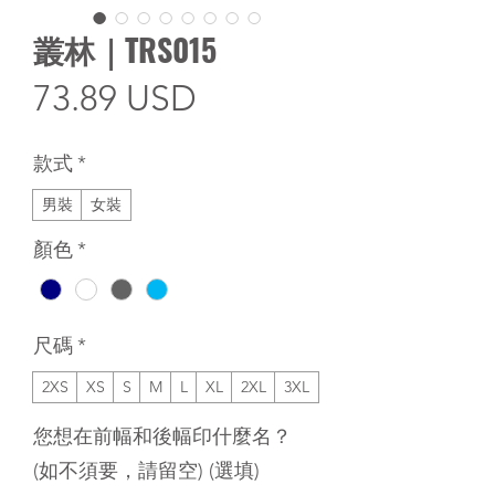
叢林｜TRS015
價
73.89 USD
格
款式
*
男裝
女裝
顏色
*
尺碼
*
2XS
XS
S
M
L
XL
2XL
3XL
您想在前幅和後幅印什麼名？
(如不須要，請留空) (選填)