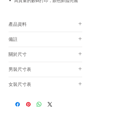
高質量的數碼打印，顏色鮮豔亮麗
產品資料
面料：Polyester
備註
個人化加名服務
有男/女裝可訂購
須15-20天訂製
關於尺寸
建議冷水手洗或放洗衣袋冷水機洗
個人化服務件數不限
訂製產品一律不設退貨／退錢
尺寸表只是基於紙樣上的估計，僅作
男裝尺寸表
電腦圖片與實物顏色會有小許差異
一般參考。由於訂製衣服是人手縫製
和針織布料是有彈性的，所以衣服的
(cm)
2XS
XS
S
M
L
女裝尺寸表
尺寸不可能保證與尺寸表一樣精準。
只要尺寸於偏差範圍內（
+/-
後
61
63
65
67
69
(cm)
2XS
XS
S
M
L
1.5cm
）
,
衣服仍然是符合品質標準。
中
我們強烈建議客人聯絡我們為你提供
衫
後
55
57
59
61
63
意見。
長
中
衫