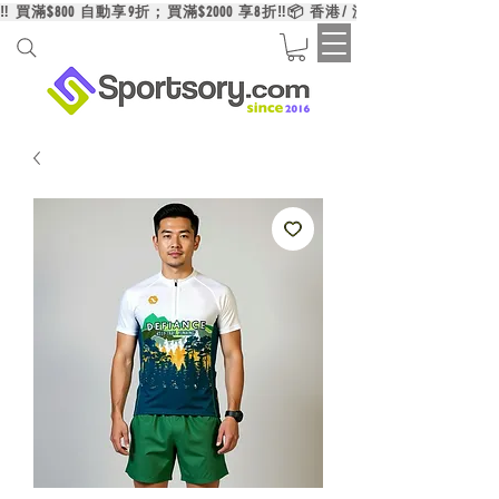
‼️ 買滿$800 自動享9折；買滿$2000 享8折‼️📦 香港/ 澳門/ 台灣買滿HK$6