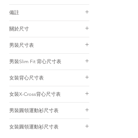
面料：100% Polyester
備註
個人化加名服務
有男/女裝可訂購
須15-20天訂製
關於尺寸
建議冷水手洗或放洗衣袋冷水機洗
個人化服務件數不限
訂製產品一律不設退貨／退錢
尺寸表只是基於紙樣上的估計，僅作
男裝尺寸表
電腦圖片與實物顏色會有小許差異
一般參考。由於訂製衣服是人手縫製
和針織布料是有彈性的，所以衣服的
(cm)
2XS
XS
S
M
L
男裝Slim Fit 背心尺寸表
尺寸不可能保證與尺寸表一樣精準。
只要尺寸於偏差範圍內（
+/-
後
58
60
62
64
66
(cm)
2XS
XS
S
M
L
1.5cm
）
,
衣服仍然是符合品質標準。
女裝背心尺寸表
中
我們強烈建議客人聯絡我們為你提供
長
後
53.5
55.5
57.5
59.5
61.5
意見。
(cm)
2XS
XS
S
M
L
XL
女裝X-Cross背心尺寸表
中
1/2
41
43
45
47
49
長
後
52
53.5
55
56
57.5
59
(cm)
2XS
XS
S
M
L
XL
胸
男裝圓領運動衫尺寸表
中
圍
1/2
36
38
40
42
43
長
後
54
56
58
60
61
63
(cm)
2XS
XS
S
M
L
胸
女裝圓領運動衫尺寸表
中
1/2
41
43
45
47
49
圍
1/2
37
39
41
43
45
47
長