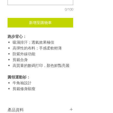
0/100
新增至購物車
跑步背心：
吸濕排汗；透氣效果極佳
高彈性的布料；手感柔軟輕薄
防紫外線功能
剪裁合身
高質量的數碼打印，顏色鮮豔亮麗
圓領運動衫：
牛角袖設計
剪裁修身顯瘦
產品資料