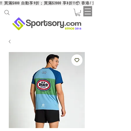
‼️ 買滿$800 自動享9折；買滿$2000 享8折‼️📦 香港/ 澳門/ 台灣買滿HK$6