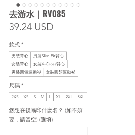
去游水｜RV085
價
39.24 USD
格
款式
*
男裝背心
男裝Slim Fit背心
女裝背心
女裝X-Cross背心
男裝圓領運動衫
女裝圓領運動衫
尺碼
*
2XS
XS
S
M
L
XL
2XL
3XL
您想在後幅印什麼名？ (如不須
要，請留空) (選填)