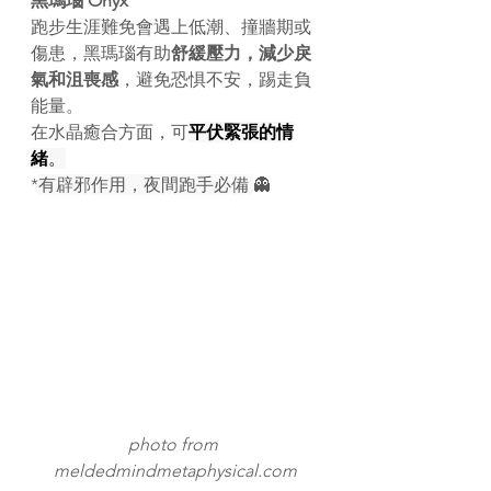
黑瑪瑙 Onyx
跑步生涯難免會遇上低潮、撞牆期或
傷患，黑瑪瑙有助
舒緩壓力，減少戾
氣和沮喪感
，避免恐惧不安，踢走負
能量。
在水晶癒合方面，可
平伏緊張的情
緒
。
*
有辟邪作用，夜間跑手必備 
👻
photo from 
meldedmindmetaphysical.com