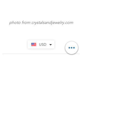
photo from crystalsandjewelry.com
USD
查看全部
最新文章