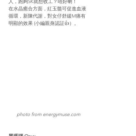
人，跑夠5K就想收工？唔好喇！
在水晶癒合方面，紅玉
髓
可促進血液
循環，新陳代謝，對女仔舒緩M痛有
明顯的效果 (小編親身認証👍）。
photo from energymuse.com