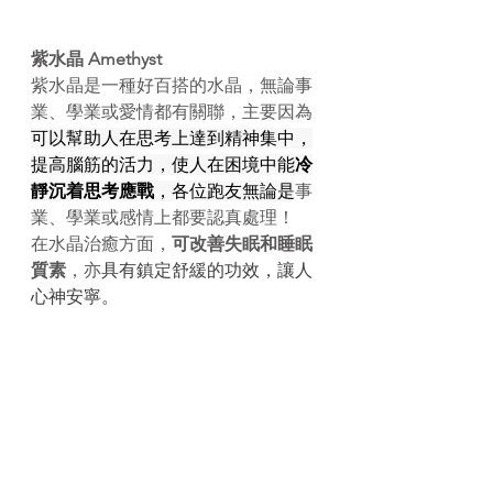
紫水晶 Amethyst
紫水晶是一種好百搭的水晶，無論事
業、學業或愛情都有關聯，主要因為
可以幫助人在思考上達到精神集中，
提高腦筋的活力，使人在困境中能
冷
靜沉着思考應戰
，各位跑友無論是
事
業、學業或感情上都要認真處理！
在水晶治癒方面，
可改善失眠和睡眠
質素
，亦
具有鎮定舒緩的功效，讓人
心神安寧。