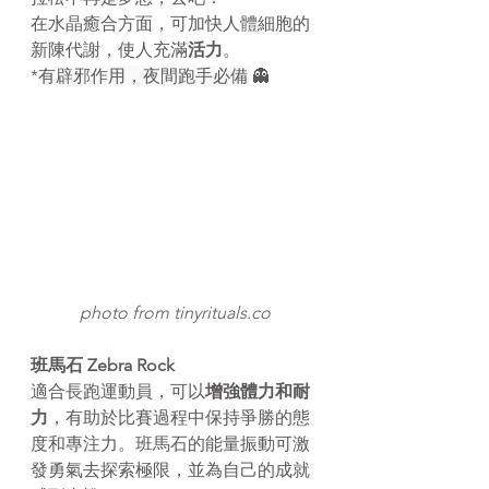
在水晶癒合方面，可加快人體細胞的
新陳代謝，使人充滿
活力
。
*
有辟邪作用，夜間跑手必備 
👻
photo from tinyrituals.co
班馬石 Zebra Rock
適合長跑運動員，可以
增強體力和耐
力
，有助於比賽過程中保持爭勝的態
度和專注力。班馬石的能量振動可激
發勇氣去探索極限，並為自己的成就