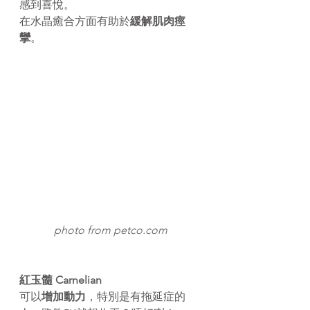
感到喜悅。
在水晶癒合方面有助於
緩解肌肉痙
攣
。
photo from petco.com
紅玉髓 Carnelian
可以
增加動力
，特別是有拖延症的