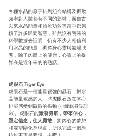
各種水晶的原子排列組合結構及振動
頻率對人體都有不同的影響，而自古
以來水晶能量和治療功效等當中都累
積了許多民間智慧，雖然沒有明確的
科學數據去証明，仍有不少人相信利
用水晶的能量，調整身心靈與氣場狀
態，除了肉體上的健康，心靈上的提
昇亦是近年來的的熱話。
虎眼石 Tiger Eye
虎眼石是一種能量很強的晶石，對水
晶能量敏感的人，將虎眼石放在掌心
也能感受到微微的振動 (小編親身認証
👍)。虎眼石能
激發勇氣，帶來信心，
堅定信念，使人勇敢
，將內心的夢想
和渴望顯化為現實，所以完成一個馬
拉松不再是夢想，去吧！