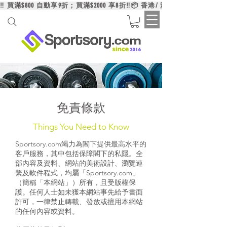
‼️ 買滿$800 自動享9折；買滿$2000 享8折‼️📦 香港/ 澳門/ 台灣買滿HK$6
免責條款
Things You Need to Know
Sportsory.com竭力為閣下提供最高水平的
客戶服務，其中包括保障閣下的私隱。全
部內容及資料、網站的美術設計、瀏覽連
繫及軟件程式，均屬「Sportsory.com」
（簡稱「本網站」）所有，且受版權保
護。任何人士如未獲本網站事先給予書面
許可，一律禁止轉載、發放或擅用本網站
的任何內容或資料。