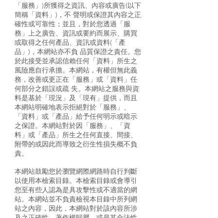
「服務」)所獲得之資訊、內容或廣告(以下
簡稱「資料」)，不 聲明或保證其內容之正
確性或可靠性；並且，對於您透過「服
務」上之廣告、資訊或要約而展示、購買
或取得之任何產品、資訊或資料(「產
品」)，本網站亦不負 品質保證之責任。您
於此接受並承認信賴任何「資料」所生之
風險應自行承擔。本網站，有權但無此義
務，改善或更正在「服務」或「資料」任
何部分之錯誤或疏 失。本網站之服務與資
料是基於「現況」及「現有」提供，而且
本網站明確地表示拒絕對於「服務」、
「資料」或「產品」給予任何明示或暗示
之保證。本網站對於因「服務」、「資
料」或「產品」所生之任何直接、間接、
附帶的或因此而導致之衍生性損失概不負
責。
本網站鼓勵您於瀏覽網際網路時自行判斷
以使用本檢索目錄。本檢索目錄或會導引
您至有些人認為是具攻擊性或不適當的網
站。本網站並不負責檢視本目錄中所列網
站之內容，因此，本網站對於該內容所涉
及之正確性、著作權歸屬，或是其合法性