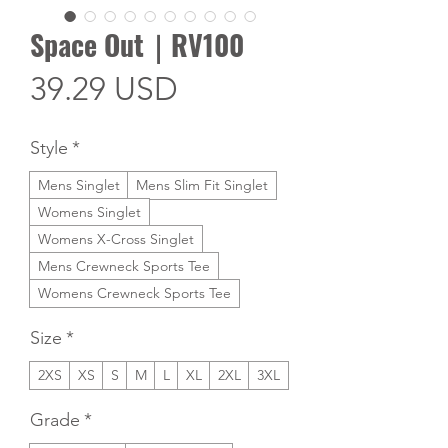
Space Out｜RV100
Price
39.29 USD
Style
*
Mens Singlet
Mens Slim Fit Singlet
Womens Singlet
Womens X-Cross Singlet
Mens Crewneck Sports Tee
Womens Crewneck Sports Tee
Size
*
2XS
XS
S
M
L
XL
2XL
3XL
Grade
*