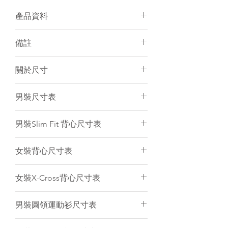
產品資料
面料：100% Polyester
備註
個人化加名服務
有男/女裝可訂購
須15-20天訂製
關於尺寸
建議冷水手洗或放洗衣袋冷水機洗
個人化服務件數不限
訂製產品一律不設退貨／退錢
尺寸表只是基於紙樣上的估計，僅作
男裝尺寸表
電腦圖片與實物顏色會有小許差異
一般參考。由於訂製衣服是人手縫製
和針織布料是有彈性的，所以衣服的
(cm)
2XS
XS
S
M
L
男裝Slim Fit 背心尺寸表
尺寸不可能保證與尺寸表一樣精準。
只要尺寸於偏差範圍內（
+/-
後
58
60
62
64
66
(cm)
2XS
XS
S
M
L
1.5cm
）
,
衣服仍然是符合品質標準。
女裝背心尺寸表
中
我們強烈建議客人聯絡我們為你提供
長
後
53.5
55.5
57.5
59.5
61.5
意見。
(cm)
2XS
XS
S
M
L
XL
女裝X-Cross背心尺寸表
中
1/2
41
43
45
47
49
長
後
52
53.5
55
56
57.5
59
(cm)
2XS
XS
S
M
L
XL
胸
男裝圓領運動衫尺寸表
中
圍
1/2
36
38
40
42
43
長
後
54
56
58
60
61
63