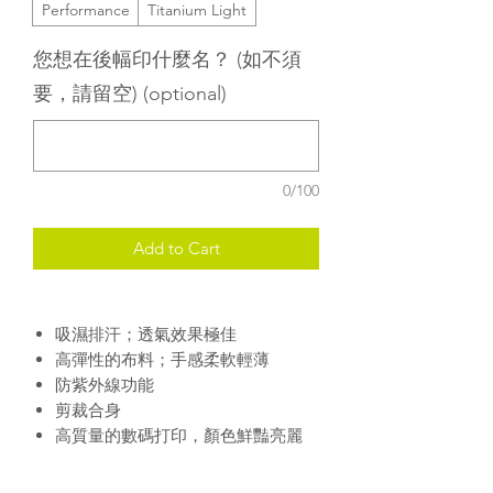
Performance
Titanium Light
您想在後幅印什麼名？ (如不須
要，請留空) (optional)
0/100
Add to Cart
吸濕排汗；透氣效果極佳
高彈性的布料；手感柔軟輕薄
防紫外線功能
剪裁合身
高質量的數碼打印，顏色鮮豔亮麗