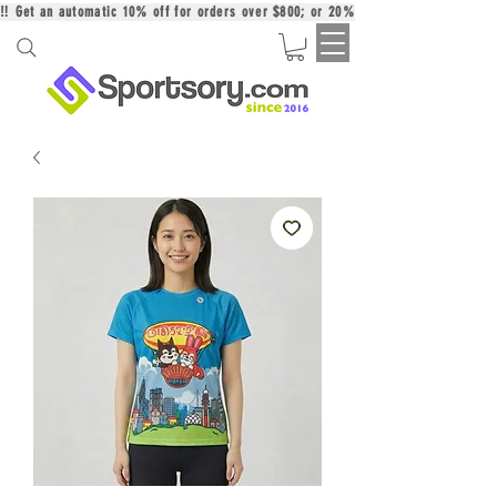
‼️ Get an automatic 10% off for orders over $800; or 20% off for orders over 