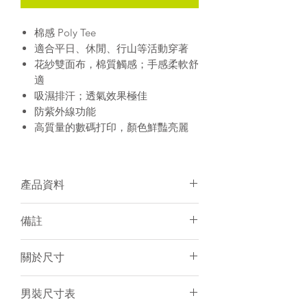
棉感 Poly Tee
適合平日、休閒、行山等活動穿著
花紗雙面布，棉質觸感；手感柔軟舒
適
吸濕排汗；透氣效果極佳
防紫外線功能
高質量的數碼打印，顏色鮮豔亮麗
產品資料
面料：聚酯纖維
備註
有男/女裝可訂購
建議冷水手洗或冷水機洗
須15-20天訂製
關於尺寸
個人化服務件數不限
訂製產品一律不設退貨／退錢
尺寸表只是基於紙樣上的估計，僅作
男裝尺寸表
電腦圖片與實物顏色會有小許差異
一般參考。由於訂製衣服是人手縫製