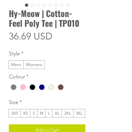
Hy-Meow | Cotton-
Feel Poly Tee | TP010
Price
36.69 USD
Style
*
Mens
Womens
Colour
*
Size
*
2XS
XS
S
M
L
XL
2XL
3XL
Add to Cart