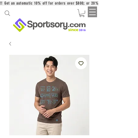
‼️ Get an automatic 10% off for orders over $800; or 20% off for orders over 