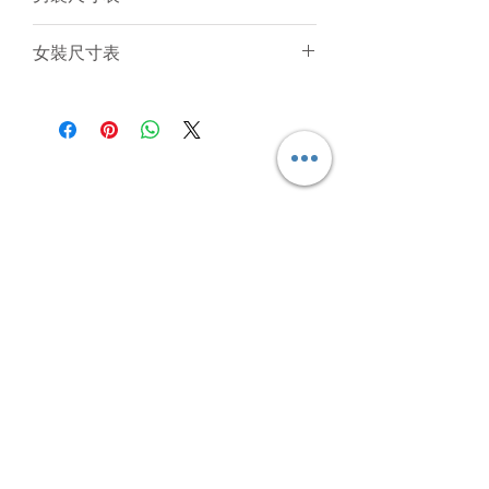
一般參考。由於訂製衣服是人手縫製
和針織布料是有彈性的，所以衣服的
(cm)
2XS
XS
S
M
L
女裝尺寸表
尺寸不可能保證與尺寸表一樣精準。
只要尺寸於偏差範圍內（
+/-
後
61
63
65
67
69
(cm)
2XS
XS
S
M
L
1.5cm
）
,
衣服仍然是符合品質標準。
中
我們強烈建議客人聯絡我們為你提供
衫
後
55
57
59
61
63
意見。
長
中
衫
胸
84
88
92
96
100
長
圍
胸
70
74
78
82
86
腰
74
78
82
86
90
圍
圍
USD
腰
64
68
72
76
80
腳
80
84
88
92
96
圍
圍
Subscribe Form
腳
71
75
79
83
87
袖
28.6
29.8
31
32.2
33.4
圍
口
Submit