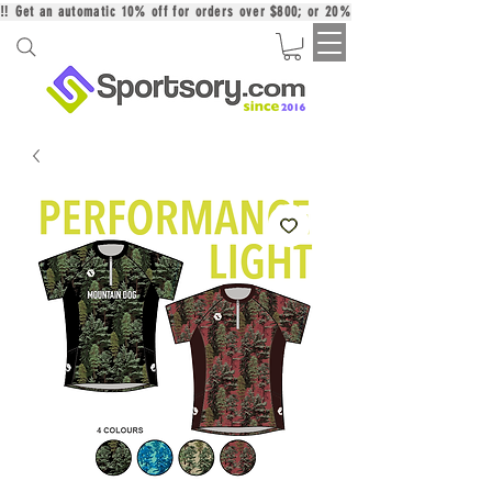
‼️ Get an automatic 10% off for orders over $800; or 20% off for orders over 