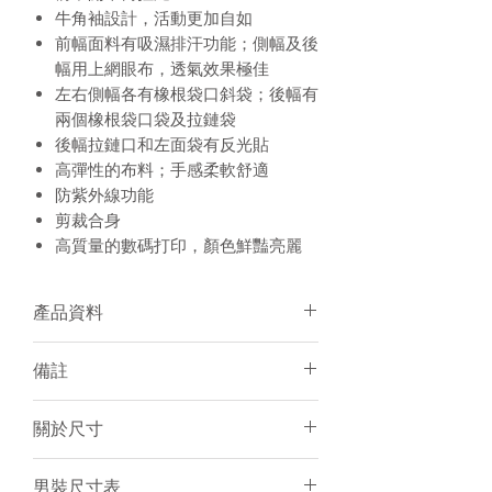
牛角袖設計，活動更加自如
前幅面料有吸濕排汗功能；側幅及後
幅用上網眼布，透氣效果極佳
左右側幅各有橡根袋口斜袋；後幅有
兩個橡根袋口袋及拉鏈袋
後幅拉鏈口和左面袋有反光貼
高彈性的布料；手感柔軟舒適
防紫外線功能
剪裁合身
高質量的數碼打印，顏色鮮豔亮麗
產品資料
面料：92% Polyester 8% Elastane
備註
個人化加名和顏色服務
有男/女裝可訂購
須15-20天訂製
關於尺寸
建議冷水手洗或放洗衣袋冷水機洗
個人化服務件數不限
訂製產品一律不設退貨／退錢
尺寸表只是基於紙樣上的估計，僅作
男裝尺寸表
電腦圖片與實物顏色會有小許差異