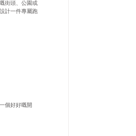
嘅街頭、公園或
設計一件專屬跑
一個好好嘅開