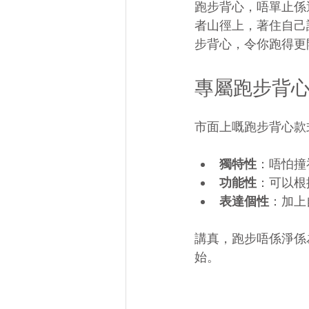
跑步背心，唔單止係
者山徑上，著住自己
步背心，令你跑得更
專屬跑步背
市面上嘅跑步背心款
獨特性
：唔怕撞
功能性
：可以根
表達個性
：加上
講真，跑步唔係淨係
始。