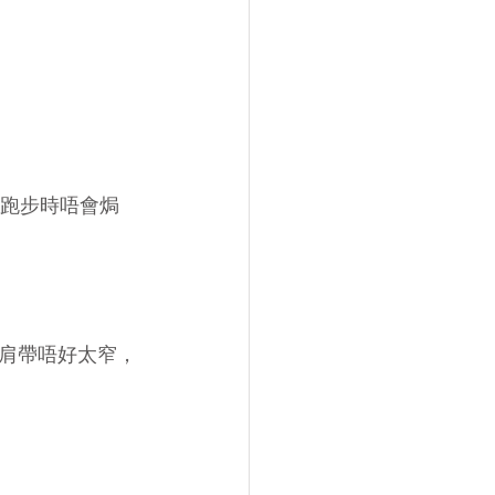
，跑步時唔會焗
肩帶唔好太窄，