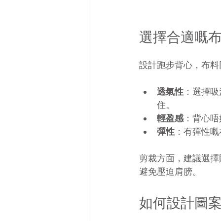
選擇合適嘅
設計跑步背心，布料
透氣性
：選擇吸
住。
輕盈感
：背心唔
彈性
：有彈性嘅
剪裁方面，建議選擇
避免壓迫肩膀。
如何設計圖