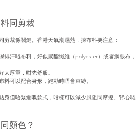
布料同剪裁
同剪裁係關鍵。香港天氣潮濕熱，揀布料要注意：
濕排汗嘅布料，好似聚酯纖維（polyester）或者網眼布
好太厚重，咁先舒服。
布料可以配合身形，跑動時唔會束縛。
貼身但唔緊繃嘅款式，咁樣可以減少風阻同摩擦。背心嘅
案同顏色？