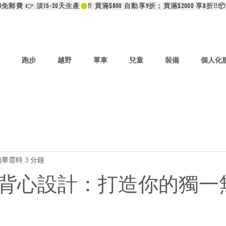
00免郵費 👉 須15-20天生產
跑步
越野
單車
兒童
裝備
個人化
畢需時 3 分鐘
背心設計：打造你的獨一