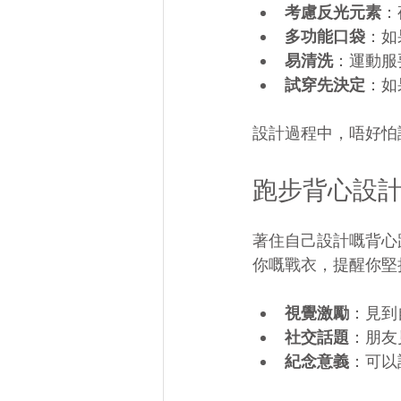
考慮反光元素
：
多功能口袋
：如
易清洗
：運動服
試穿先決定
：如
設計過程中，唔好怕
跑步背心設
著住自己設計嘅背心
你嘅戰衣，提醒你堅
視覺激勵
：見到
社交話題
：朋友
紀念意義
：可以