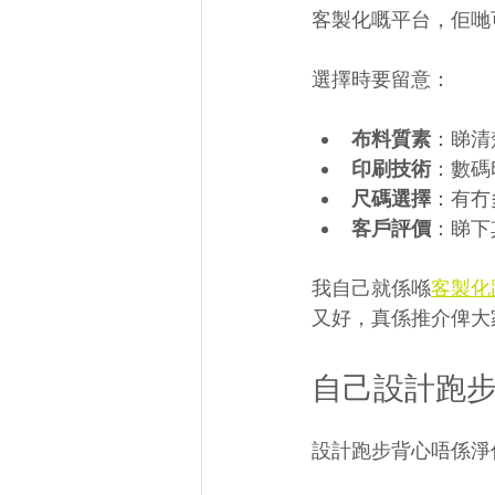
客製化嘅平台，佢哋
選擇時要留意：
布料質素
：睇清
印刷技術
：數碼
尺碼選擇
：有冇
客戶評價
：睇下
我自己就係喺
客製化
又好，真係推介俾大
自己設計跑
設計跑步背心唔係淨